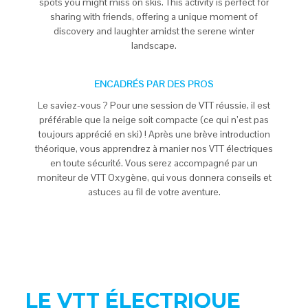
spots you might miss on skis. This activity is perfect for
sharing with friends, offering a unique moment of
discovery and laughter amidst the serene winter
landscape.
ENCADRÉS PAR DES PROS
Le saviez-vous ? Pour une session de VTT réussie, il est
préférable que la neige soit compacte (ce qui n’est pas
toujours apprécié en ski) ! Après une brève introduction
théorique, vous apprendrez à manier nos VTT électriques
en toute sécurité. Vous serez accompagné par un
moniteur de VTT Oxygène, qui vous donnera conseils et
astuces au fil de votre aventure.
LE VTT ÉLECTRIQUE